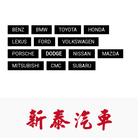
BENZ
BMW
TOYOTA
HONDA
LEXUS
FORD
VOLKSWAGEN
PORSCHE
DODGE
NISSAN
MAZDA
MITSUBISHI
CMC
SUBARU