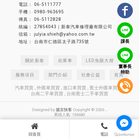
06-5111777
0980-963695
06-5112828
27854043｜新泰汽車修理廠有限公司
julyia.shieh@yahoo.com.tw
課長
台南市仁德區太子路735號
關於新泰
在庫車
LED魚眼大燈
董事長
特助
服務項目
部門介紹
社會公益
首頁
汽車買賣
外匯車買賣
進口車買賣
賓士外匯車買賣
台南二手車買賣
台南賓士二手車買賣
Designed by
揚京快客
Copyright © 2026
..
累積人氣: 136683
回首頁
電話